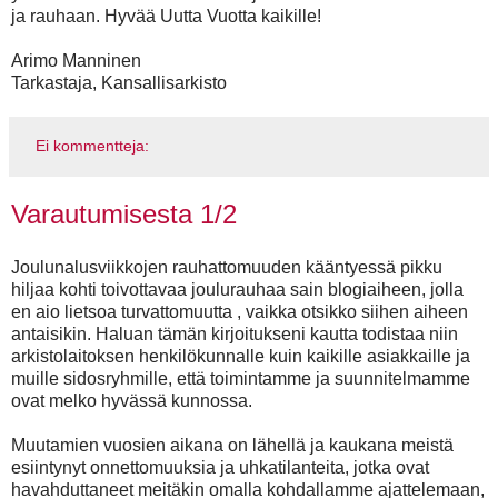
ja rauhaan. Hyvää Uutta Vuotta kaikille!
Arimo Manninen
Tarkastaja, Kansallisarkisto
Ei kommentteja:
Varautumisesta 1/2
Joulunalusviikkojen rauhattomuuden kääntyessä pikku
hiljaa kohti toivottavaa joulurauhaa sain blogiaiheen, jolla
en aio lietsoa turvattomuutta , vaikka otsikko siihen aiheen
antaisikin. Haluan tämän kirjoitukseni kautta todistaa niin
arkistolaitoksen henkilökunnalle kuin kaikille asiakkaille ja
muille sidosryhmille, että toimintamme ja suunnitelmamme
ovat melko hyvässä kunnossa.
Muutamien vuosien aikana on lähellä ja kaukana meistä
esiintynyt onnettomuuksia ja uhkatilanteita, jotka ovat
havahduttaneet meitäkin omalla kohdallamme ajattelemaan,