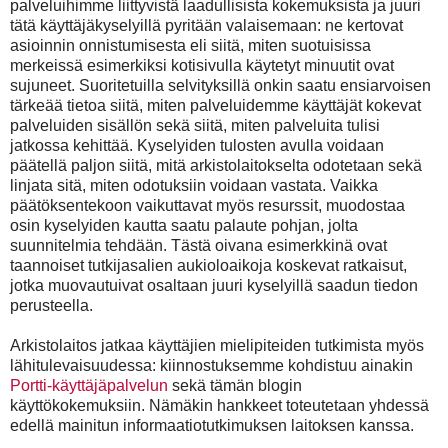
palveluihimme liittyvistä laadullisista kokemuksista ja juuri
tätä käyttäjäkyselyillä pyritään valaisemaan: ne kertovat
asioinnin onnistumisesta eli siitä, miten suotuisissa
merkeissä esimerkiksi kotisivulla käytetyt minuutit ovat
sujuneet. Suoritetuilla selvityksillä onkin saatu ensiarvoisen
tärkeää tietoa siitä, miten palveluidemme käyttäjät kokevat
palveluiden sisällön sekä siitä, miten palveluita tulisi
jatkossa kehittää. Kyselyiden tulosten avulla voidaan
päätellä paljon siitä, mitä arkistolaitokselta odotetaan sekä
linjata sitä, miten odotuksiin voidaan vastata. Vaikka
päätöksentekoon vaikuttavat myös resurssit, muodostaa
osin kyselyiden kautta saatu palaute pohjan, jolta
suunnitelmia tehdään. Tästä oivana esimerkkinä ovat
taannoiset tutkijasalien aukioloaikoja koskevat ratkaisut,
jotka muovautuivat osaltaan juuri kyselyillä saadun tiedon
perusteella.
Arkistolaitos jatkaa käyttäjien mielipiteiden tutkimista myös
lähitulevaisuudessa: kiinnostuksemme kohdistuu ainakin
Portti-käyttäjäpalvelun
sekä tämän blogin
käyttökokemuksiin. Nämäkin hankkeet toteutetaan yhdessä
edellä mainitun informaatiotutkimuksen laitoksen kanssa.