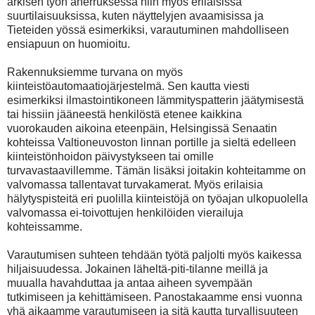
arkisen työn aherruksessa niin myös erilaisissa
suurtilaisuuksissa, kuten näyttelyjen avaamisissa ja
Tieteiden yössä esimerkiksi, varautuminen mahdolliseen
ensiapuun on huomioitu.
Rakennuksiemme turvana on myös
kiinteistöautomaatiojärjestelmä. Sen kautta viesti
esimerkiksi ilmastointikoneen lämmityspatterin jäätymisestä
tai hissiin jääneestä henkilöstä etenee kaikkina
vuorokauden aikoina eteenpäin, Helsingissä Senaatin
kohteissa Valtioneuvoston linnan portille ja sieltä edelleen
kiinteistönhoidon päivystykseen tai omille
turvavastaavillemme. Tämän lisäksi joitakin kohteitamme on
valvomassa tallentavat turvakamerat. Myös erilaisia
hälytyspisteitä eri puolilla kiinteistöjä on työajan ulkopuolella
valvomassa ei-toivottujen henkilöiden vierailuja
kohteissamme.
Varautumisen suhteen tehdään työtä paljolti myös kaikessa
hiljaisuudessa. Jokainen läheltä-piti-tilanne meillä ja
muualla havahduttaa ja antaa aiheen syvempään
tutkimiseen ja kehittämiseen. Panostakaamme ensi vuonna
yhä aikaamme varautumiseen ja sitä kautta turvallisuuteen