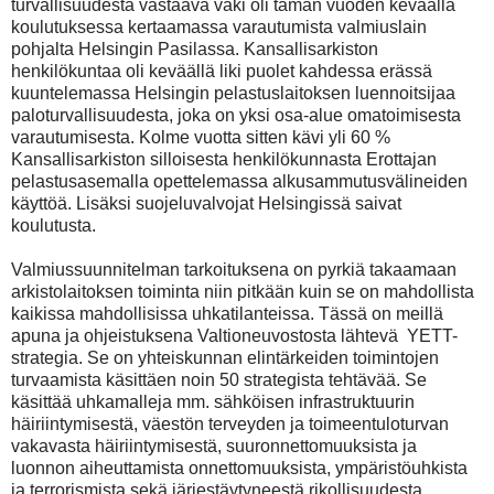
turvallisuudesta vastaava väki oli tämän vuoden keväällä
koulutuksessa kertaamassa varautumista valmiuslain
pohjalta Helsingin Pasilassa. Kansallisarkiston
henkilökuntaa oli keväällä liki puolet kahdessa erässä
kuuntelemassa Helsingin pelastuslaitoksen luennoitsijaa
paloturvallisuudesta, joka on yksi osa-alue omatoimisesta
varautumisesta. Kolme vuotta sitten kävi yli 60 %
Kansallisarkiston silloisesta henkilökunnasta Erottajan
pelastusasemalla opettelemassa alkusammutusvälineiden
käyttöä. Lisäksi suojeluvalvojat Helsingissä saivat
koulutusta.
Valmiussuunnitelman tarkoituksena on pyrkiä takaamaan
arkistolaitoksen toiminta niin pitkään kuin se on mahdollista
kaikissa mahdollisissa uhkatilanteissa. Tässä on meillä
apuna ja ohjeistuksena Valtioneuvostosta lähtevä YETT-
strategia. Se on yhteiskunnan elintärkeiden toimintojen
turvaamista käsittäen noin 50 strategista tehtävää. Se
käsittää uhkamalleja mm. sähköisen infrastruktuurin
häiriintymisestä, väestön terveyden ja toimeentuloturvan
vakavasta häiriintymisestä, suuronnettomuuksista ja
luonnon aiheuttamista onnettomuuksista, ympäristöuhkista
ja terrorismista sekä järjestäytyneestä rikollisuudesta.