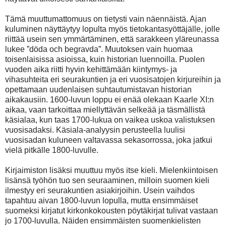
Tämä muuttumattomuus on tietysti vain näennäistä. Ajan
kuluminen näyttäytyy lopulta myös tietokantasyöttäjälle, jolle
riittää usein sen ymmärtäminen, että sarakkeen yläreunassa
lukee ”döda och begravda”. Muutoksen vain huomaa
toisenlaisissa asioissa, kuin historian luennoilla. Puolen
vuoden aika riitti hyvin kehittämään kiintymys- ja
vihasuhteita eri seurakuntien ja eri vuosisatojen kirjureihin ja
opettamaan uudenlaisen suhtautumistavan historian
aikakausiin. 1600-luvun loppu ei enää olekaan Kaarle XI:n
aikaa, vaan tarkoittaa miellyttävän selkeää ja täsmällistä
käsialaa, kun taas 1700-lukua on vaikea uskoa valistuksen
vuosisadaksi. Käsiala-analyysin perusteella luulisi
vuosisadan kuluneen valtavassa sekasorrossa, joka jatkui
vielä pitkälle 1800-luvulle.
Kirjaimiston lisäksi muuttuu myös itse kieli. Mielenkiintoisen
lisänsä työhön tuo sen seuraaminen, milloin suomen kieli
ilmestyy eri seurakuntien asiakirjoihin. Usein vaihdos
tapahtuu aivan 1800-luvun lopulla, mutta ensimmäiset
suomeksi kirjatut kirkonkokousten pöytäkirjat tulivat vastaan
jo 1700-luvulla. Näiden ensimmäisten suomenkielisten