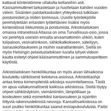
kattavat kiinteistömme ullakolta kellareihin asti.
Käsisammuttimet tarkastetaan ja huolletaan kahden vuoden
välein. Sisäisten palotarkastusten yhteydessä tutkitaan
poistumistiet ja niiden toimivuus. Uusille työntekijöille
perehdytetään erilaisten työtehtävien lisäksi myös
kiinteistössä liikkumista ja poistumista. Arkistolaitoksen
omassa intranetissä Aitassa on oma Turvallisuus-osio, jossa
voi perehtyä useisiin ennalta arvaamattomiin uhkiin, kuten
tulipaloon, vesivahinkoon, sähkökatkokseen, säteilyyn,
sairauskohtaukseen ja muihin vaaratilanteisiin. Siellä on
myös Helsingin pelastuslaitoksen luvalla lyhyet videon
kautta esitetyt ohjeet käsisammuttimen ja sammutuspeitteen
käytöstä.
Arkistolaitoksen henkilökuntaa on myös aivan lähiaikoina
koulutettu sähköisesti tietoturva-asioissa. Arkistotilaohje
antaa tietoa toimenpiteistä arkistoja suunniteltaessa. Tästä
on apua valtakunnallisesti kaikissa arkistoissa. Sieltä löytyy
ohjeet sähköistyksiin, viemäröintiin, lämpötilaan ja
kosteuteen sekä esimerkiksi kantavuuteen ja sijaintiin
liittyviä rakennusteknisiä neuvoja. Kansallisarkistossa on
suuri joukko henkilökuntaa saanut ensiapukoulutusta. Paitsi