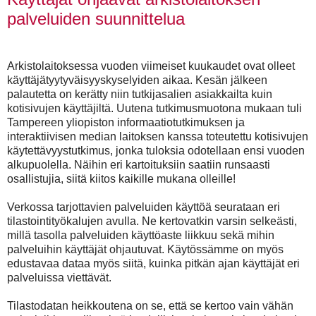
palveluiden suunnittelua
Arkistolaitoksessa vuoden viimeiset kuukaudet ovat olleet
käyttäjätyytyväisyyskyselyiden aikaa. Kesän jälkeen
palautetta on kerätty niin tutkijasalien asiakkailta kuin
kotisivujen käyttäjiltä. Uutena tutkimusmuotona mukaan tuli
Tampereen yliopiston informaatiotutkimuksen ja
interaktiivisen median laitoksen kanssa toteutettu kotisivujen
käytettävyystutkimus, jonka tuloksia odotellaan ensi vuoden
alkupuolella. Näihin eri kartoituksiin saatiin runsaasti
osallistujia, siitä kiitos kaikille mukana olleille!
Verkossa tarjottavien palveluiden käyttöä seurataan eri
tilastointityökalujen avulla. Ne kertovatkin varsin selkeästi,
millä tasolla palveluiden käyttöaste liikkuu sekä mihin
palveluihin käyttäjät ohjautuvat. Käytössämme on myös
edustavaa dataa myös siitä, kuinka pitkän ajan käyttäjät eri
palveluissa viettävät.
Tilastodatan heikkoutena on se, että se kertoo vain vähän