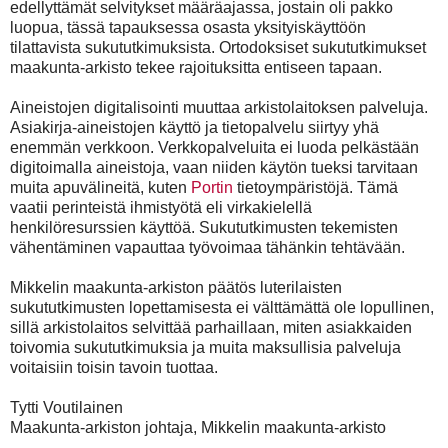
edellyttämät selvitykset määräajassa, jostain oli pakko
luopua, tässä tapauksessa osasta yksityiskäyttöön
tilattavista sukututkimuksista. Ortodoksiset sukututkimukset
maakunta-arkisto tekee rajoituksitta entiseen tapaan.
Aineistojen digitalisointi muuttaa arkistolaitoksen palveluja.
Asiakirja-aineistojen käyttö ja tietopalvelu siirtyy yhä
enemmän verkkoon. Verkkopalveluita ei luoda pelkästään
digitoimalla aineistoja, vaan niiden käytön tueksi tarvitaan
muita apuvälineitä, kuten
Portin
tietoympäristöjä. Tämä
vaatii perinteistä ihmistyötä eli virkakielellä
henkilöresurssien käyttöä. Sukututkimusten tekemisten
vähentäminen vapauttaa työvoimaa tähänkin tehtävään.
Mikkelin maakunta-arkiston päätös luterilaisten
sukututkimusten lopettamisesta ei välttämättä ole lopullinen,
sillä arkistolaitos selvittää parhaillaan, miten asiakkaiden
toivomia sukututkimuksia ja muita maksullisia palveluja
voitaisiin toisin tavoin tuottaa.
Tytti Voutilainen
Maakunta-arkiston johtaja, Mikkelin maakunta-arkisto