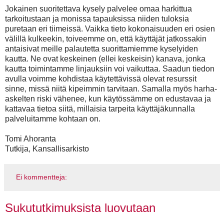
Jokainen suoritettava kysely palvelee omaa harkittua
tarkoitustaan ja monissa tapauksissa niiden tuloksia
puretaan eri tiimeissä. Vaikka tieto kokonaisuuden eri osien
välillä kulkeekin, toiveemme on, että käyttäjät jatkossakin
antaisivat meille palautetta suorittamiemme kyselyiden
kautta. Ne ovat keskeinen (ellei keskeisin) kanava, jonka
kautta toimintamme linjauksiin voi vaikuttaa. Saadun tiedon
avulla voimme kohdistaa käytettävissä olevat resurssit
sinne, missä niitä kipeimmin tarvitaan. Samalla myös harha-
askelten riski vähenee, kun käytössämme on edustavaa ja
kattavaa tietoa siitä, millaisia tarpeita käyttäjäkunnalla
palveluitamme kohtaan on.
Tomi Ahoranta
Tutkija, Kansallisarkisto
Ei kommentteja:
Sukututkimuksista luovutaan