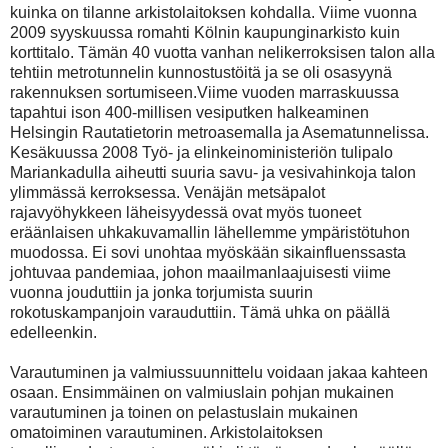
kuinka on tilanne arkistolaitoksen kohdalla. Viime vuonna
2009 syyskuussa romahti Kölnin kaupunginarkisto kuin
korttitalo. Tämän 40 vuotta vanhan nelikerroksisen talon alla
tehtiin metrotunnelin kunnostustöitä ja se oli osasyynä
rakennuksen sortumiseen.Viime vuoden marraskuussa
tapahtui ison 400-millisen vesiputken halkeaminen
Helsingin Rautatietorin metroasemalla ja Asematunnelissa.
Kesäkuussa 2008 Työ- ja elinkeinoministeriön tulipalo
Mariankadulla aiheutti suuria savu- ja vesivahinkoja talon
ylimmässä kerroksessa. Venäjän metsäpalot
rajavyöhykkeen läheisyydessä ovat myös tuoneet
eräänlaisen uhkakuvamallin lähellemme ympäristötuhon
muodossa. Ei sovi unohtaa myöskään sikainfluenssasta
johtuvaa pandemiaa, johon maailmanlaajuisesti viime
vuonna jouduttiin ja jonka torjumista suurin
rokotuskampanjoin varauduttiin. Tämä uhka on päällä
edelleenkin.
Varautuminen ja valmiussuunnittelu voidaan jakaa kahteen
osaan. Ensimmäinen on valmiuslain pohjan mukainen
varautuminen ja toinen on pelastuslain mukainen
omatoiminen varautuminen. Arkistolaitoksen