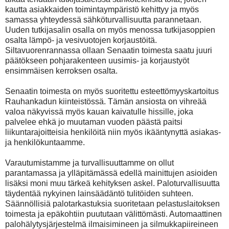
kautta asiakkaiden toimintaympäristö kehittyy ja myös
samassa yhteydessä sähköturvallisuutta parannetaan.
Uuden tutkijasalin osalla on myös menossa tutkijasoppien
osalta lämpö- ja vesivuotojen korjaustöitä.
Siltavuorenrannassa ollaan Senaatin toimesta saatu juuri
päätökseen pohjarakenteen uusimis- ja korjaustyöt
ensimmäisen kerroksen osalta.
Senaatin toimesta on myös suoritettu esteettömyyskartoitus
Rauhankadun kiinteistössä. Tämän ansiosta on vihreää
valoa näkyvissä myös kauan kaivatulle hissille, joka
palvelee ehkä jo muutaman vuoden päästä paitsi
liikuntarajoitteisia henkilöitä niin myös ikääntynyttä asiakas-
ja henkilökuntaamme.
Varautumistamme ja turvallisuuttamme on ollut
parantamassa ja ylläpitämässä edellä mainittujen asioiden
lisäksi moni muu tärkeä kehityksen askel. Paloturvallisuutta
täydentää nykyinen lainsäädäntö tulitöiden suhteen.
Säännöllisiä palotarkastuksia suoritetaan pelastuslaitoksen
toimesta ja epäkohtiin puututaan välittömästi. Automaattinen
palohälytysjärjestelmä ilmaisimineen ja silmukkapiireineen