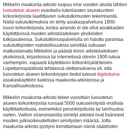
Mikkelin maakunta-arkisto luopuu ensi vuoden alusta lähtien
luovutetun alueen
evankelis-luterilaisten seurakuntien
kirkonkirjoista laadittavien sukututkimusten tekemisestä.
Näitä sukututkimuksia on tehty asiakaspalveluna 1900-
luvun kirkonkirjoista, koska aineisto ei ole ollut asiakkaiden
käytettävissä muiden arkistolaitoksen yksiköiden
tutkijasaleissa. Sukututkimuspalvelulla on haluttu parantaa
sukututkijoiden mahdollisuuksia selvittää sukuaan
matkustamatta Mikkeliin ja päästä kiinni arkistolaitoksen
yksiköissä, kirjastoissa tai internetissä oleviin 1900-lukua
vanhempiin, vapaasti käytettäviin kirkonkirjalähteisiin.
Lopettamispäätöstä tehtäessä olettamuksena oli, että
luovutetun alueen kirkonkirjojen tiedot tulevat
digitoituina
asiakaskäyttöön kaikissa maakunta-arkistoissa ja
Kansallisarkistossa.
Mikkelin maakunta-arkisto tekee vuosittain luovutetun
alueen kirkonkirjoista runsaat 5000 sukuselvitystä virallista
käyttötarkoitusta, esimerkiksi perunkirjoitusta tai lainhuutoa
varten. Valtion viranomaisilta siirretyt arkistot ovat lisänneet
muiden julkisoikeudellisten selvitysten määrää. Jotta
maakunta-arkisto pystyisi toimittamaan nämä säädösten