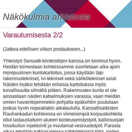
Näkökulmia arkistosta
Varautumisesta 2/2
(Jatkoa edellisen viikon postaukseen...)
Yhteistyö Senaatti-kiinteistöjen kanssa on toiminut hyvin.
Heidän toimestaan kohteissamme suoritetaan aika ajoin
monipuolinen kuntokartoitus, jossa käydään läpi
rakennustekniset, lvi-tekniset sekä sähkötekniset asiat.
Näiden lisäksi tehdään erilaisia kartoituksia myös
turvallisuutta silmällä pitäen. Rakennusten kunto ei ole
ainoastaan näiden katselmuksien varassa, vaan meidän
omien havaintojemmekin pohjalta epäkohtiin puututaan
joskus hyvin nopeallakin aikataululla. Kansallisarkiston
Rauhankadun kohteessa on viimeisimpiä korjauskohteita
ollut lastauslaiturin alueen kosteuseristystyöt, kalliosuojan
hissikuilun injektointi ja muutamat vesivuototyöt. Parasta
aikaa tehdään tutkijasaleissa sähköteknisiä töitä, joiden