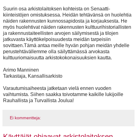
Suurin osa arkistolaitoksen kohteista on Senaatti-
kiinteistöjen omistuksessa. Heidän tehtävänsä on huolehtia
näiden rakennusten kunnossapidosta ja korjauksesta. He
myös huolehtivat näiden rakennusten kulttuurihistoriallisten
ja rakennustaiteellisten arvojen säilymisestä ja tilojen
jatkuvasta käyttökelpoisuudesta meidän tarpeisiin
sovittaen.Tämä antaa meille hyvän pohjan meidän yhdelle
perustehtävällemme olla säilyttämässä arvokasta
kulttuuriomaisuutta arkistokokonaisuuksien kautta.
Arimo Manninen
Tarkastaja, Kansallisarkisto
Varautumisaiheesta jatketaan vielä ennen vuoden
vaihtumista. Siihen saakka toivotamme kaikille lukijoille
Rauhallista ja Turvallista Joulua!
Ei kommentteja:
Käyttäjät ohjaavat arkistolaitoksen