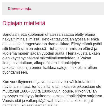
Ei kommentteja:
Digiajan mietteitä
Sanotaan, että kuoleman uhatessa saattaa eletty elämä
näkyä filminä silmissä. Tietokantasyöttäjän työssä ei ehkä
ole tällaista hengenvaaran dramatiikkaa. Eletty elämä pyörii
silti filmillä silmien edessä – tuhansien ihmisten elämä ja
kuolema monen sadan vuoden ajalta. Heinäkuusta alkaen
olen käyttänyt päiväni mikrofilmiluetteloiden ja Vakan
tietojen vertailuun, alkuperäisten kirkonkirjojen
tarkistamiseen ja ennen kaikkea satojen mikrofilmirullien
pyörittämiseen.
Kun vuosikymmenet ja vuosisadat vilisevät lukulaitteen
näytöllä silmissä, tuntuu siltä, että mikään ei oikeastaan ole
muuttunut 1600-luvulta 1800-luvun lopulle. Kirkon vallan
pysyvyys esittäytyy katkeamattomissa rippikirjojen sarjoissa.
Vuosisadat ja vallanpitäjät vaihtuvat, mutta kirkonkirjat
näyttävät ulkoisesti samanlaisilta.