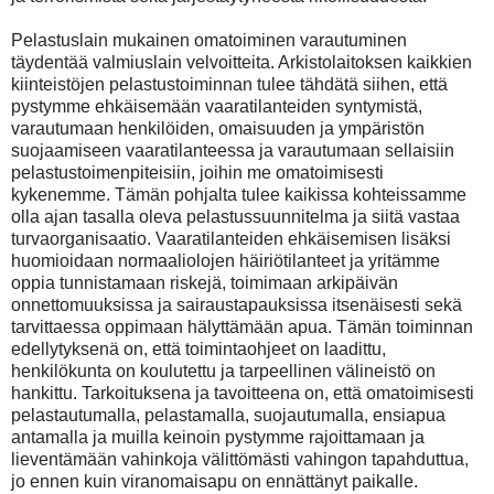
Pelastuslain mukainen omatoiminen varautuminen
täydentää valmiuslain velvoitteita. Arkistolaitoksen kaikkien
kiinteistöjen pelastustoiminnan tulee tähdätä siihen, että
pystymme ehkäisemään vaaratilanteiden syntymistä,
varautumaan henkilöiden, omaisuuden ja ympäristön
suojaamiseen vaaratilanteessa ja varautumaan sellaisiin
pelastustoimenpiteisiin, joihin me omatoimisesti
kykenemme. Tämän pohjalta tulee kaikissa kohteissamme
olla ajan tasalla oleva pelastussuunnitelma ja siitä vastaa
turvaorganisaatio. Vaaratilanteiden ehkäisemisen lisäksi
huomioidaan normaaliolojen häiriötilanteet ja yritämme
oppia tunnistamaan riskejä, toimimaan arkipäivän
onnettomuuksissa ja sairaustapauksissa itsenäisesti sekä
tarvittaessa oppimaan hälyttämään apua. Tämän toiminnan
edellytyksenä on, että toimintaohjeet on laadittu,
henkilökunta on koulutettu ja tarpeellinen välineistö on
hankittu. Tarkoituksena ja tavoitteena on, että omatoimisesti
pelastautumalla, pelastamalla, suojautumalla, ensiapua
antamalla ja muilla keinoin pystymme rajoittamaan ja
lieventämään vahinkoja välittömästi vahingon tapahduttua,
jo ennen kuin viranomaisapu on ennättänyt paikalle.